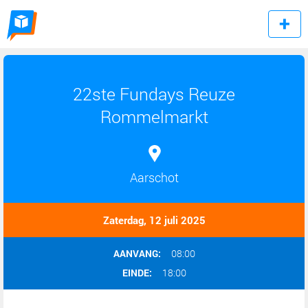
22ste Fundays Reuze
Rommelmarkt
Aarschot
Zaterdag, 12 juli 2025
AANVANG:
08:00
EINDE:
18:00