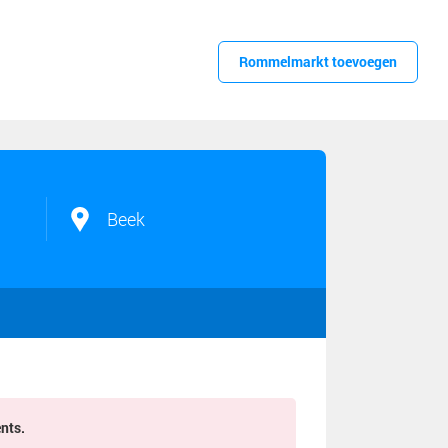
Rommelmarkt toevoegen
Beek
ents.