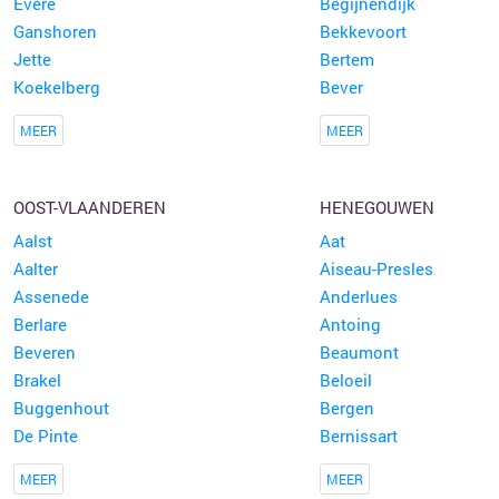
Evere
Begijnendijk
Ganshoren
Bekkevoort
Jette
Bertem
Koekelberg
Bever
MEER
MEER
OOST-VLAANDEREN
HENEGOUWEN
Aalst
Aat
Aalter
Aiseau-Presles
Assenede
Anderlues
Berlare
Antoing
Beveren
Beaumont
Brakel
Beloeil
Buggenhout
Bergen
De Pinte
Bernissart
MEER
MEER