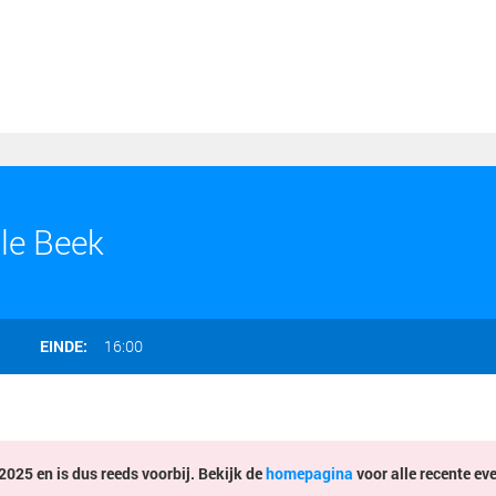
le Beek
EINDE:
16:00
025 en is dus reeds voorbij. Bekijk de
homepagina
voor alle recente ev