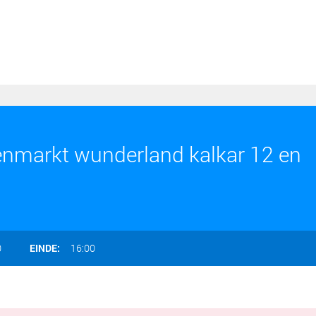
enmarkt wunderland kalkar 12 en
0
EINDE:
16:00