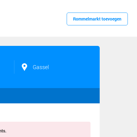
Rommelmarkt toevoegen
Gassel
nts.