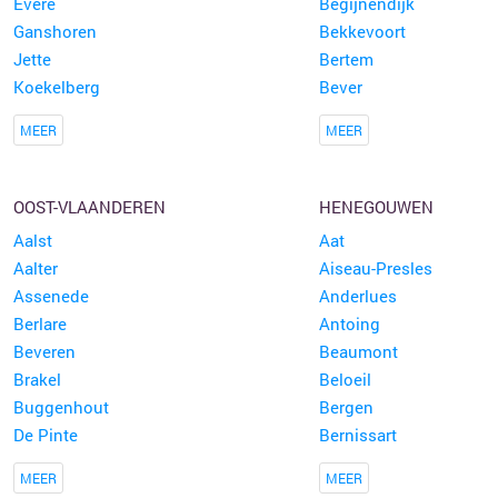
Evere
Begijnendijk
Ganshoren
Bekkevoort
Jette
Bertem
Koekelberg
Bever
MEER
MEER
OOST-VLAANDEREN
HENEGOUWEN
Aalst
Aat
Aalter
Aiseau-Presles
Assenede
Anderlues
Berlare
Antoing
Beveren
Beaumont
Brakel
Beloeil
Buggenhout
Bergen
De Pinte
Bernissart
MEER
MEER