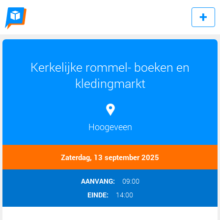
Kerkelijke rommel- boeken en
kledingmarkt
Hoogeveen
Zaterdag, 13 september 2025
AANVANG:
09:00
EINDE:
14:00