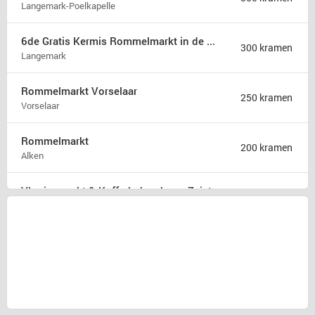
Langemark-Poelkapelle
6de Gratis Kermis Rommelmarkt in de Madonna
300 kramen
Langemark
Rommelmarkt Vorselaar
250 kramen
Vorselaar
Rommelmarkt
200 kramen
Alken
Vlooienmarkt & Kofferbakverkoop Zeist
175 kramen
Zeist
Rommelmarkt zondag 9 augustus
175 kramen
Hamont b
31ste Hobby en rommelmarkt
150 kramen
Poperinge