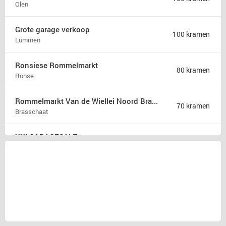
Olen
Grote garage verkoop
100 kramen
Lummen
Ronsiese Rommelmarkt
80 kramen
Ronse
Rommelmarkt Van de Wiellei Noord Brasschaat
70 kramen
Brasschaat
XXLGARAGESALE
50 kramen
Sprang-Capelle
Rommelmarkt Kaj Eversel
50 kramen
Heusden-Zolder
Rommelmarkt
35 kramen
Attenhoven