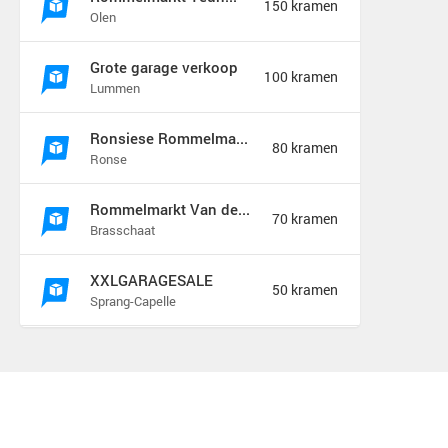
150 kramen
Olen
Grote garage verkoop
100 kramen
Lummen
Ronsiese Rommelmarkt
80 kramen
Ronse
Rommelmarkt Van de Wiellei Noord Brasschaat
70 kramen
Brasschaat
XXLGARAGESALE
50 kramen
Sprang-Capelle
Rommelmarkt Kaj Eversel
50 kramen
Heusden-Zolder
Rommelmarkt
35 kramen
Attenhoven