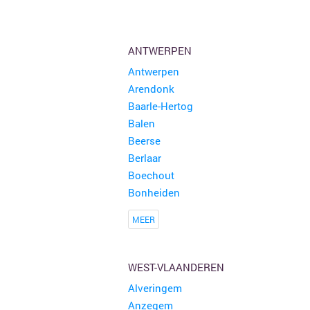
Brocante Zomerfair
18 kramen
Groet
ANTWERPEN
Antwerpen
Snuffelmarkt en terras in Oost-souburg
5 kramen
Arendonk
Oost-souburg
Baarle-Hertog
Balen
Rommelmarkt
1 kraam
Beerse
Herzele
Berlaar
Boechout
Bonheiden
MEER
WEST-VLAANDEREN
Alveringem
Anzegem