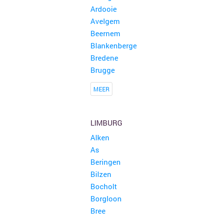
Ardooie
Avelgem
Beernem
Gezellige Rommelmarkt
Blankenberge
Musselkanaal
Bredene
Brugge
Rommelmarkt en boekenmarkt Kattendijke 8 augustus
Kattendijke
MEER
Bric & brac curiosa en rommelmarkt
Stompetoren
LIMBURG
Alken
As
Beringen
Bilzen
Bocholt
Borgloon
Bree