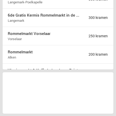
Langemark-Poelkapelle
6de Gratis Kermis Rommelmarkt in de Madonna
300 kramen
Langemark
Rommelmarkt Vorselaar
250 kramen
Vorselaar
Rommelmarkt
200 kramen
Alken
Vlooienmarkt & Kofferbakverkoop Zeist
175 kramen
Zeist
Rommelmarkt zondag 9 augustus
175 kramen
Hamont b
31ste Hobby en rommelmarkt
150 kramen
Poperinge