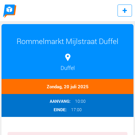
Rommelmarkt Mijlstraat Duffel
Duffel
Zondag, 20 juli 2025
AANVANG:
10:00
EINDE:
17:00