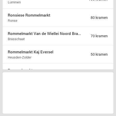
Lummen
Ronsiese Rommelmarkt
80 kramen
Ronse
Rommelmarkt Van de Wiellei Noord Brasschaat
70 kramen
Brasschaat
Rommelmarkt Kaj Eversel
50 kramen
Heusden-Zolder
Rommelmarkt
35 kramen
Attenhoven
Brocante Zomerfair
18 kramen
Groet
Snuffelmarkt en terras in Oost-souburg
5 kramen
Oost-souburg