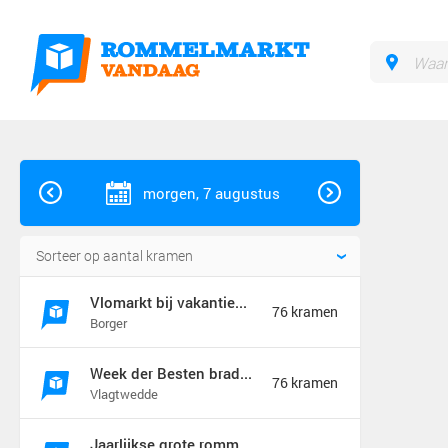
morgen, 7 augustus
Vlomarkt bij vakantiebraderie in Borger
76 kramen
Borger
Week der Besten braderie en rommelmarkt (jaarmarkt)
76 kramen
Vlagtwedde
Jaarlijkse grote rommelmarkt