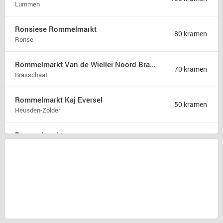
Lummen
Ronsiese Rommelmarkt
80 kramen
Ronse
Rommelmarkt Van de Wiellei Noord Brasschaat
70 kramen
Brasschaat
Rommelmarkt Kaj Eversel
50 kramen
Heusden-Zolder
Rommelmarkt
35 kramen
Attenhoven
Brocante Zomerfair
18 kramen
Groet
Snuffelmarkt en terras in Oost-souburg
5 kramen
Oost-souburg