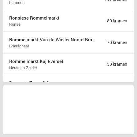
Lummen
Ronsiese Rommelmarkt
80 kramen
Ronse
Rommelmarkt Van de Wiellei Noord Brasschaat
70 kramen
Brasschaat
Rommelmarkt Kaj Eversel
50 kramen
Heusden-Zolder
Brocante Zomerfair
18 kramen
Groet
Snuffelmarkt en terras in Oost-souburg
5 kramen
Oost-souburg
Rommelmarkt
1 kraam
Herzele