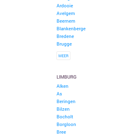
Ardooie
Avelgem
Beernem
Rommelmarkt Lokeren
150 kramen
Blankenberge
Lokeren
Bredene
Brugge
3 de wassenhove brocante en rommelmarkt
125 kramen
Zottegem
MEER
Rommelmarkt
100 kramen
Hamont-Achel
LIMBURG
Alken
15de garageverkoop Cornelius Sneyssenslaan en aanpalende straten
100 kramen
As
Merelbeke
Beringen
Bilzen
Grote openlucht Rommelmarkt Stadsplein Mortsel
100 kramen
Bocholt
Mortsel
Borgloon
Bree
Antiek &amp; Rommelmarkt te Kortrijk
100 kramen