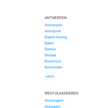
31ste Hobby en rommelmarkt
150 kramen
Poperinge
ANTWERPEN
Antwerpen
Buitenrommelmarkt
150 kramen
Arendonk
Eernegem
Baarle-Hertog
Balen
Rommelmarkt Teunenberg
150 kramen
Beerse
Olen
Berlaar
Boechout
Bonheiden
MEER
WEST-VLAANDEREN
Alveringem
Anzegem