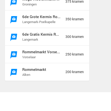
375 kramen
Groningen
6de Grote Kermis Rommel Markt in de Madonna
350 kramen
Langemark-Poelkapelle
6de Gratis Kermis Rommelmarkt in de Madonna
300 kramen
Langemark
Rommelmarkt Vorselaar
250 kramen
Vorselaar
Rommelmarkt
200 kramen
Alken
Vlooienmarkt & Kofferbakverkoop Zeist
175 kramen
Zeist
Rommelmarkt zondag 9 augustus
175 kramen
Hamont b