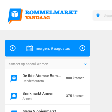
morgen, 9 augustus
De 5de Atomse Rommelmarkt
800 kramen
Denderhoutem
Brinkmarkt Annen
375 kramen
Annen
Mega Vlooienmarkt en Kofferbakverkoop Groningen (mega markt)