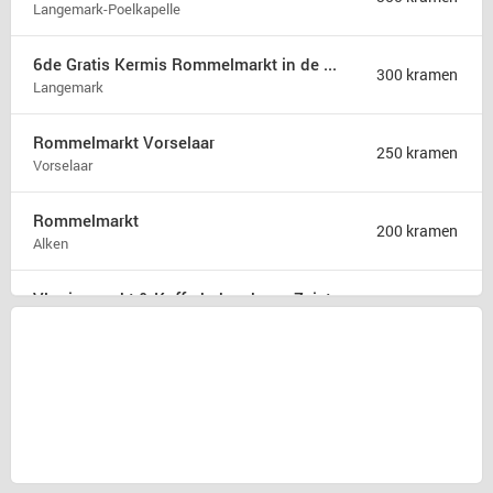
Langemark-Poelkapelle
6de Gratis Kermis Rommelmarkt in de Madonna
300 kramen
Langemark
Rommelmarkt Vorselaar
250 kramen
Vorselaar
Rommelmarkt
200 kramen
Alken
Vlooienmarkt & Kofferbakverkoop Zeist
175 kramen
Zeist
Rommelmarkt zondag 9 augustus
175 kramen
Hamont b
31ste Hobby en rommelmarkt
150 kramen
Poperinge