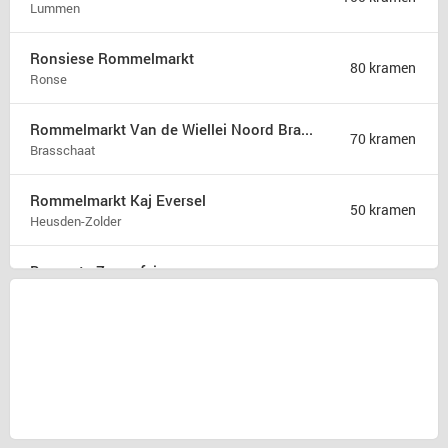
Lummen
Ronsiese Rommelmarkt
80 kramen
Ronse
Rommelmarkt Van de Wiellei Noord Brasschaat
70 kramen
Brasschaat
Rommelmarkt Kaj Eversel
50 kramen
Heusden-Zolder
Brocante Zomerfair
18 kramen
Groet
Snuffelmarkt en terras in Oost-souburg
5 kramen
Oost-souburg
Rommelmarkt
1 kraam
Herzele