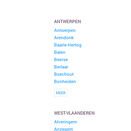
31ste Hobby en rommelmarkt
150 kramen
Poperinge
ANTWERPEN
Antwerpen
Buitenrommelmarkt
150 kramen
Arendonk
Eernegem
Baarle-Hertog
Balen
Rommelmarkt Teunenberg
150 kramen
Beerse
Olen
Berlaar
Boechout
Bonheiden
MEER
WEST-VLAANDEREN
Alveringem
Anzegem