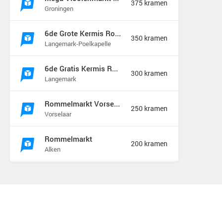
375 kramen
Groningen
6de Grote Kermis Rommel Markt in de Madonna
350 kramen
Langemark-Poelkapelle
6de Gratis Kermis Rommelmarkt in de Madonna
300 kramen
Langemark
Rommelmarkt Vorselaar
250 kramen
Vorselaar
Rommelmarkt
200 kramen
Alken
Vlooienmarkt & Kofferbakverkoop Zeist
175 kramen
Zeist
Rommelmarkt zondag 9 augustus
175 kramen
Hamont b