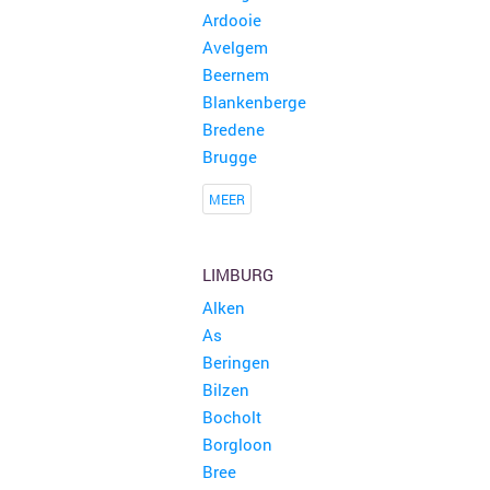
Ardooie
Avelgem
Beernem
Rommelmarkt Lokeren
150 kramen
Blankenberge
Lokeren
Bredene
Brugge
3 de wassenhove brocante en rommelmarkt
125 kramen
Zottegem
MEER
Rommelmarkt
100 kramen
Hamont-Achel
LIMBURG
Alken
15de garageverkoop Cornelius Sneyssenslaan en aanpalende straten
100 kramen
As
Merelbeke
Beringen
Bilzen
Grote openlucht Rommelmarkt Stadsplein Mortsel
100 kramen
Bocholt
Mortsel
Borgloon
Bree
Antiek &amp; Rommelmarkt te Kortrijk
100 kramen