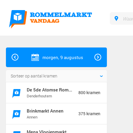
morgen, 9 augustus
De 5de Atomse Rommelmarkt
800 kramen
Denderhoutem
Brinkmarkt Annen
375 kramen
Annen
Mega Vlooienmarkt en Kofferbakverkoop Groningen (mega markt)