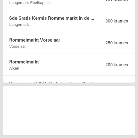
Langemark-Poelkapelle
6de Gratis Kermis Rommelmarkt in de Madonna
300 kramen
Langemark
Rommelmarkt Vorselaar
250 kramen
Vorselaar
Rommelmarkt
200 kramen
Alken
Vlooienmarkt & Kofferbakverkoop Zeist
175 kramen
Zeist
Rommelmarkt zondag 9 augustus
175 kramen
Hamont b
31ste Hobby en rommelmarkt
150 kramen
Poperinge