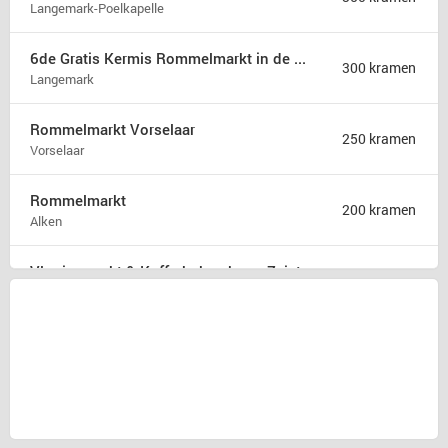
Langemark-Poelkapelle
6de Gratis Kermis Rommelmarkt in de Madonna
300 kramen
Langemark
Rommelmarkt Vorselaar
250 kramen
Vorselaar
Rommelmarkt
200 kramen
Alken
Vlooienmarkt & Kofferbakverkoop Zeist
175 kramen
Zeist
Rommelmarkt zondag 9 augustus
175 kramen
Hamont b
31ste Hobby en rommelmarkt
150 kramen
Poperinge