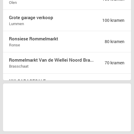
Olen
Grote garage verkoop
100 kramen
Lummen
Ronsiese Rommelmarkt
80 kramen
Ronse
Rommelmarkt Van de Wiellei Noord Brasschaat
70 kramen
Brasschaat
XXLGARAGESALE
50 kramen
Sprang-Capelle
Rommelmarkt Kaj Eversel
50 kramen
Heusden-Zolder
Rommelmarkt
35 kramen
Attenhoven