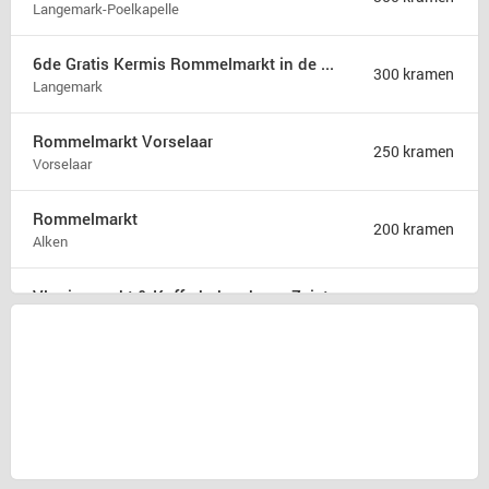
Langemark-Poelkapelle
6de Gratis Kermis Rommelmarkt in de Madonna
300 kramen
Langemark
Rommelmarkt Vorselaar
250 kramen
Vorselaar
Rommelmarkt
200 kramen
Alken
Vlooienmarkt & Kofferbakverkoop Zeist
175 kramen
Zeist
Rommelmarkt zondag 9 augustus
175 kramen
Hamont b
31ste Hobby en rommelmarkt
150 kramen
Poperinge